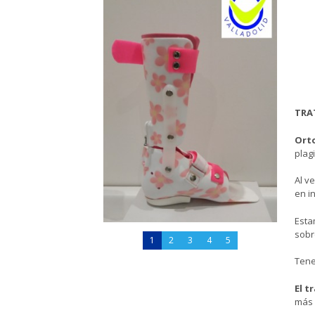
TRA
Orto
plag
Al v
en i
Esta
sobr
1
2
3
4
5
Ten
El t
más 