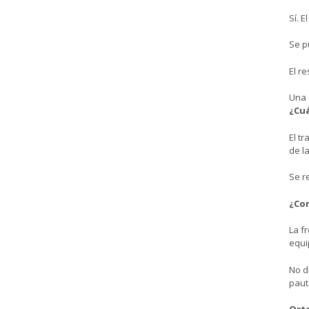
Sí. E
Se p
El r
Una 
¿Cuá
El t
de l
Se r
¿Con
La f
equi
No d
paut