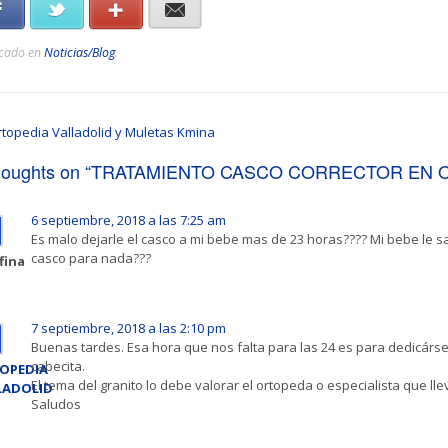
Facebook
Twitter
Google+
E-mail
icado en
Noticias/Blog
.
topedia Valladolid y Muletas Kmina
houghts on “
TRATAMIENTO CASCO CORRECTOR EN O
6 septiembre, 2018 a las 7:25 am
Es malo dejarle el casco a mi bebe mas de 23 horas???? Mi bebe le sa
casco para nada???
fina
7 septiembre, 2018 a las 2:10 pm
Buenas tardes. Esa hora que nos falta para las 24 es para dedicársel
cabecita.
OPEDIA
El tema del granito lo debe valorar el ortopeda o especialista que lle
LADOLID
Saludos