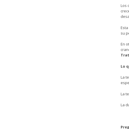
Los 
crec
desa
Esta
su p
En o
cran
Trat
Lo q
La t
espe
La t
La d
Pre