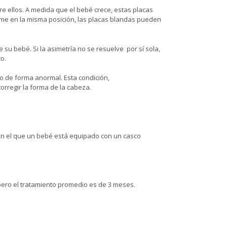
e ellos. A medida que el bebé crece, estas placas
me en la misma posición, las placas blandas pueden
 su bebé. Si la asimetría no se resuelve por sí sola,
o.
o de forma anormal. Esta condición,
orregir la forma de la cabeza.
o en el que un bebé está equipado con un casco
pero el tratamiento promedio es de 3 meses.