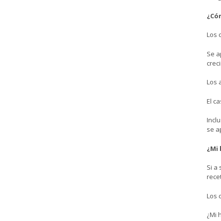
¿Cóm
Los 
Se a
crec
Los 
El c
Incl
se a
¿Mi 
Si a
rece
Los 
¿Mi 