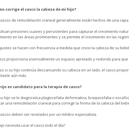
o corrige el casco la cabeza de mi hijo?
cascos de remodelación craneal generalmente están hechos de una capa 
plican presiones suaves y persistentes para capturar el crecimiento natur
imiento en las áreas prominentes y se permite el crecimiento en las regio
ajustes se hacen con frecuencia a medida que crece la cabeza de su bebé
asco proporciona esencialmente un espacio apretado y redondo para que 
uso si su hijo continúa descansando su cabeza en un lado, el casco propo
plaste aún más.
hijo es candidato para la terapia de casco?
 su hijo se le diagnostica plagiocefalia deformativa, braquicefalia o esca
tar una remodelación craneal para corregir la forma de la cabeza del beb
cascos deben ser recetados por un médico especialista.
hijo necesita usar el casco todo el día?