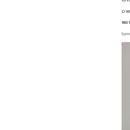
Orto
C/ M
983 
Ejem