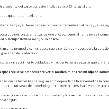
l tratamiento del casco corrector implica su uso 23 horas al día.
uede quitar durante el baño.
esto del tiempo, su bebé debe estar constantemente en el casco, ya sea 
cosa que nos gusta enfatizar es que el casco generalmente no es incómo
nto tiempo llevará mi hijo un casco?
ratamiento promedio con un casco suele ser de tres meses, pero la duració
a gravedad de la afección.
equiere un seguimiento cuidadoso y frecuente para asegurar que el crá
 qué frecuencia necesitaré ver al médico mientras mi hijo se some
recuencia de las visitas de seguimiento depende de la gravedad de la co
pado con un casco de modelado y se realicen ajustes, hará varias visitas 
ude en ponerse en contacto con nosotros y le asesoremos sin ningún comp
as a seguir.