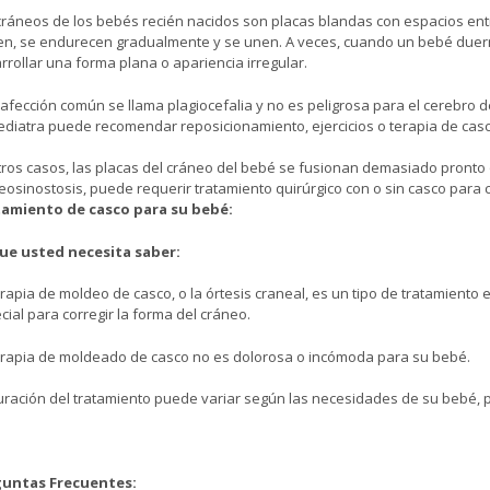
cráneos de los bebés recién nacidos son placas blandas con espacios entr
en, se endurecen gradualmente y se unen. A veces, cuando un bebé duer
rrollar una forma plana o apariencia irregular.
 afección común se llama plagiocefalia y no es peligrosa para el cerebro de
ediatra puede recomendar reposicionamiento, ejercicios o terapia de casc
tros casos, las placas del cráneo del bebé se fusionan demasiado pronto 
eosinostosis, puede requerir tratamiento quirúrgico con o sin casco para c
amiento de casco para su bebé:
ue usted necesita saber:
erapia de moldeo de casco, o la órtesis craneal, es un tipo de tratamient
cial para corregir la forma del cráneo.
erapia de moldeado de casco no es dolorosa o incómoda para su bebé.
uración del tratamiento puede variar según las necesidades de su bebé, 
guntas Frecuentes: