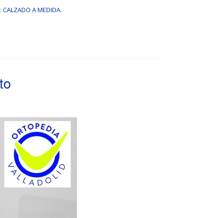
:
CALZADO A MEDIDA
.
to