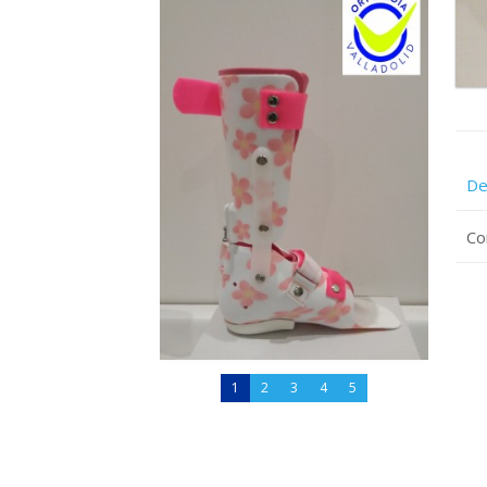
De
Co
1
2
3
4
5