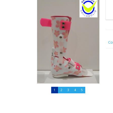
Co
1
2
3
4
5