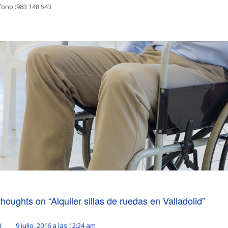
fono :983 148 543
thoughts on “
Alquiler sillas de ruedas en Valladolid
”
9 julio, 2016 a las 12:24 am