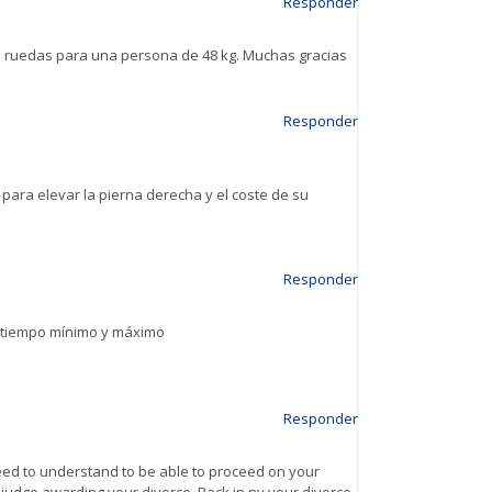
Responder
de ruedas para una persona de 48 kg. Muchas gracias
Responder
para elevar la pierna derecha y el coste de su
Responder
el tiempo mínimo y máximo
Responder
d to understand to be able to proceed on your
he judge awarding your divorce, Back in ny your divorce