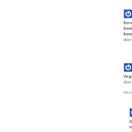
Enr
Dom
Rom
dice:
Virg
dice:
Un s
O
V