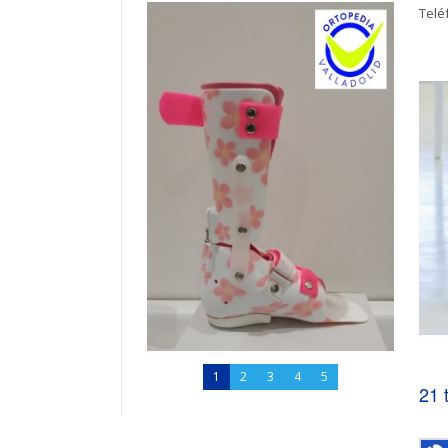
Telé
1
2
3
4
5
21 