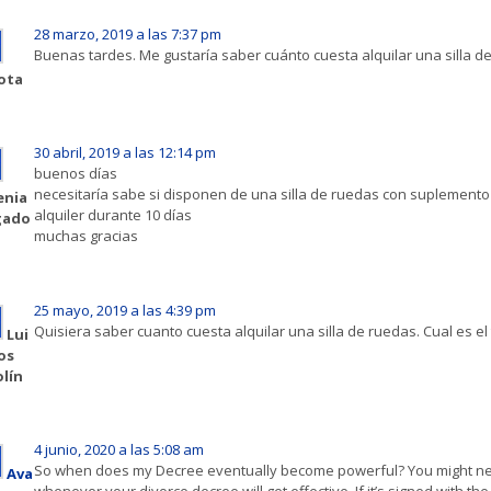
28 marzo, 2019 a las 7:37 pm
Buenas tardes. Me gustaría saber cuánto cuesta alquilar una silla 
ota
30 abril, 2019 a las 12:14 pm
buenos días
necesitaría sabe si disponen de una silla de ruedas con suplemento 
enia
alquiler durante 10 días
gado
muchas gracias
25 mayo, 2019 a las 4:39 pm
Quisiera saber cuanto cuesta alquilar una silla de ruedas. Cual es 
Lui
os
lín
4 junio, 2020 a las 5:08 am
So when does my Decree eventually become powerful? You might nee
Ava
whenever your divorce decree will get effective. If it’s signed with t