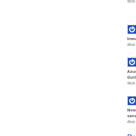
dice:
Inm
dice:
Azu
Gut
dice:
Noe
san
dice: