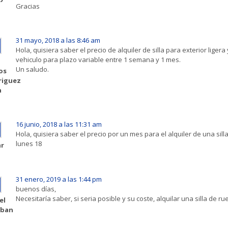
Gracias
31 mayo, 2018 a las 8:46 am
Hola, quisiera saber el precio de alquiler de silla para exterior lige
vehiculo para plazo variable entre 1 semana y 1 mes.
n
Un saludo.
os
riguez
a
16 junio, 2018 a las 11:31 am
Hola, quisiera saber el precio por un mes para el alquiler de una si
lunes 18
ar
31 enero, 2019 a las 1:44 pm
buenos días,
Necesitaría saber, si seria posible y su coste, alquilar una silla de r
el
eban