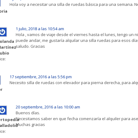
Hola voy a necesitar una silla de ruedas básica para una semana. N
oria
1 julio, 2018 a las 10:54 am
Hola , vamos de viaje desde el viernes hasta el lunes, tengo un
puede andar, me gustaría alquilar una silla ruedas para esos día
olanda
saludo. Gracias
artínez
ubio
ice:
17 septiembre, 2016 a las 5:56 pm
Necesito silla de ruedas con elevador para pierna derecha, para alq
er
20 septiembre, 2016 a las 10:00 am
Buenos días.
Necesitamos saber en que fecha comenzaría el alquiler para aseg
rtopedia
Muchas gracias
alladolid
ice: