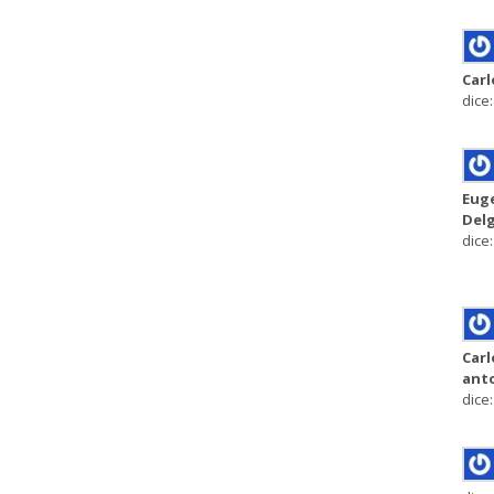
Carl
dice:
Eug
Del
dice:
Carl
anto
dice: