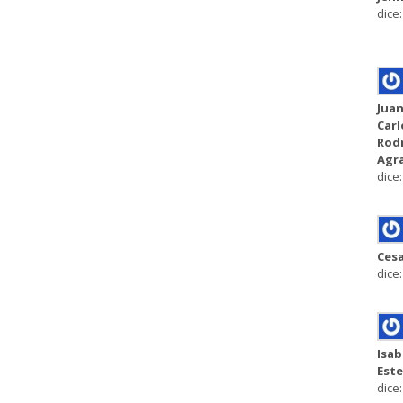
dice:
Jua
Carl
Rod
Agr
dice:
Ces
dice:
Isab
Est
dice: