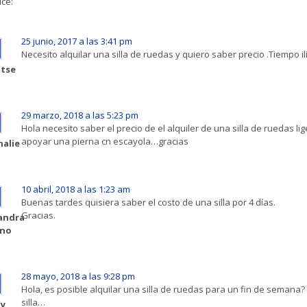
ice:
25 junio, 2017 a las 3:41 pm
Necesito alquilar una silla de ruedas y quiero saber precio .Tiempo il
tse
29 marzo, 2018 a las 5:23 pm
Hola necesito saber el precio de el alquiler de una silla de ruedas l
apoyar una pierna cn escayola…gracias
alie
10 abril, 2018 a las 1:23 am
Buenas tardes quisiera saber el costo de una silla por 4 días.
Gracias.
andra
ano
28 mayo, 2018 a las 9:28 pm
Hola, es posible alquilar una silla de ruedas para un fin de semana
silla…
ny