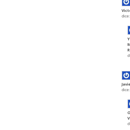
Vict
dice:
Y
M
R
d
Javi
dice:
O
V
d