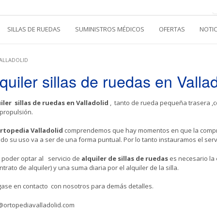
SILLAS DE RUEDAS
SUMINISTROS MÉDICOS
OFERTAS
NOTI
VALLADOLID
quiler sillas de ruedas en Vallad
iler sillas de ruedas en Valladolid
, tanto de rueda pequeña trasera ,co
propulsión.
rtopedia Valladolid
comprendemos que hay momentos en que la comp
do su uso va a ser de una forma puntual. Por lo tanto instauramos el servi
 poder optar al servicio de
alquiler de sillas de ruedas
es necesario la 
ntrato de alquiler) y una suma diaria por el alquiler de la silla.
ase en contacto con nosotros para demás detalles.
@ortopediavalladolid.com