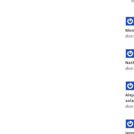
d
Mon
dice:
Nath
dice:
Alej
sol
dice:
Jen